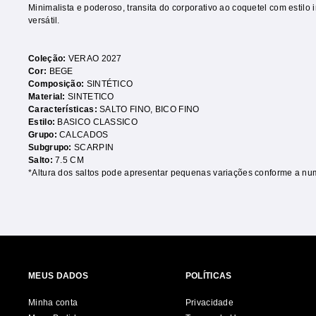
Minimalista e poderoso, transita do corporativo ao coquetel com estilo 
versátil.
Coleção:
VERAO 2027
Cor:
BEGE
Composição:
SINTÉTICO
Material:
SINTETICO
Características:
SALTO FINO
,
BICO FINO
Estilo:
BASICO CLASSICO
Grupo:
CALCADOS
Subgrupo:
SCARPIN
Salto:
7.5 CM
*Altura dos saltos pode apresentar pequenas variações conforme a nu
MEUS DADOS
POLÍTICAS
Minha conta
Privacidade