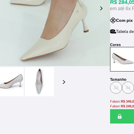
R$ 284,0
6x
Com pix
Tabela d
Tamanho
33
34
Faltam
R$ 349,
Faltam
R$ 249,