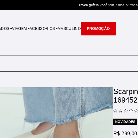
Troca grátis
Você tem 7 dias p/ trocar
ADOS
VIAGEM
ACESSORIOS
MASCULINO
PROMOÇÃO
Scarpin
169452
NOVIDADES
R$ 299,00