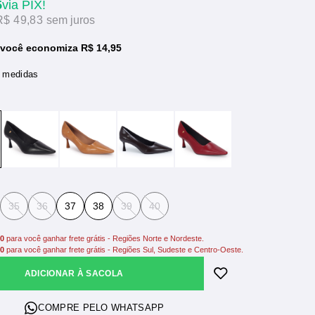
5
via PIX!
R$ 49,83
sem juros
 você economiza R$ 14,95
e medidas
35
36
37
38
39
40
00
para você ganhar frete grátis - Regiões Norte e Nordeste.
00
para você ganhar frete grátis - Regiões Sul, Sudeste e Centro-Oeste.
ADICIONAR À SACOLA