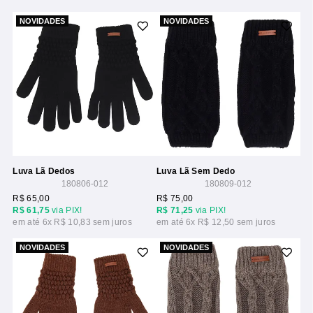
NOVIDADES
NOVIDADES
Luva Lã Dedos
Luva Lã Sem Dedo
180806-012
180809-012
R$ 65,00
R$ 75,00
R$ 61,75
via PIX!
R$ 71,25
via PIX!
6x
R$ 10,83
6x
R$ 12,50
NOVIDADES
NOVIDADES