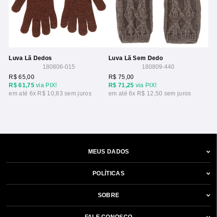
Luva Lã Dedos
Luva Lã Sem Dedo
180806-015
180809-440
R$ 65,00
R$ 75,00
R$ 61,75
via PIX!
R$ 71,25
via PIX!
6x
R$ 10,83
6x
R$ 12,50
MEUS DADOS
POLÍTICAS
SOBRE