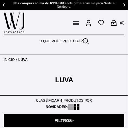
te e
Nas compras acima de R$349,00
Frete grátis somente para Norte e
Nordeste.
0
INÍCIO
LUVA
LUVA
CLASSIFICAR
4
PRODUTOS POR
NOVIDADES
FILTROS