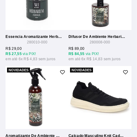
Essencia Aromatizante Herbarium Difusor Eletrico 10ml
Difusor De Ambiente Herbarium 350ml
280010-000
280008-000
R$ 29,00
R$ 89,00
R$ 27,55
via PIX!
R$ 84,55
via PIX!
6x
R$ 4,83
6x
R$ 14,83
NOVIDADES
NOVIDADES
Aromatizante De Ambiente Herbarium 240ml
Calcado Masculino Knit Cadarço Elastico