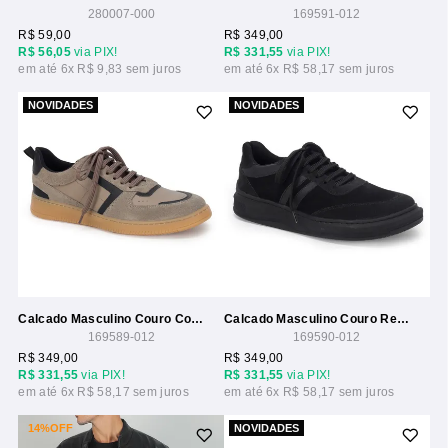
280007-000
169591-012
R$ 59,00
R$ 349,00
R$ 56,05
via PIX!
R$ 331,55
via PIX!
6x
R$ 9,83
6x
R$ 58,17
NOVIDADES
NOVIDADES
Calcado Masculino Couro Com Recortes
Calcado Masculino Couro Recortes Lateral
169589-012
169590-012
R$ 349,00
R$ 349,00
R$ 331,55
via PIX!
R$ 331,55
via PIX!
6x
R$ 58,17
6x
R$ 58,17
14%
OFF
NOVIDADES