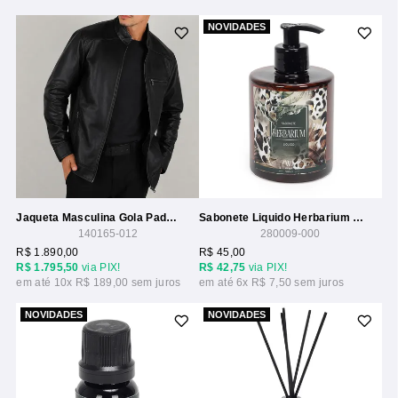
NOVIDADES
Jaqueta Masculina Gola Padre Ziperes
Sabonete Liquido Herbarium 350ml
140165-012
280009-000
R$ 1.890,00
R$ 45,00
R$ 1.795,50
via PIX!
R$ 42,75
via PIX!
10x
R$ 189,00
6x
R$ 7,50
NOVIDADES
NOVIDADES