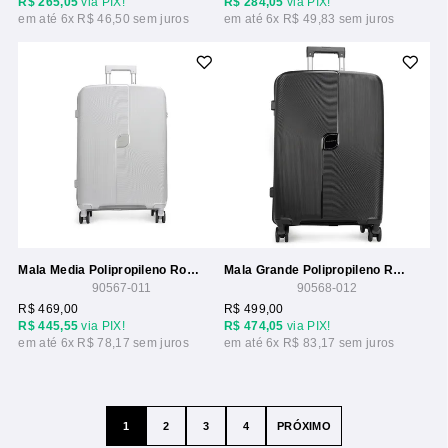
R$ 265,05
via PIX!
R$ 284,05
via PIX!
6x
R$ 46,50
6x
R$ 49,83
Mala Media Polipropileno Rodas 360 Cadeado Tsa Seanite
Mala Grande Polipropileno Rodas 360 Cadeado Tsa Seanite
90567-011
90568-012
R$ 469,00
R$ 499,00
R$ 445,55
via PIX!
R$ 474,05
via PIX!
6x
R$ 78,17
6x
R$ 83,17
1
2
3
4