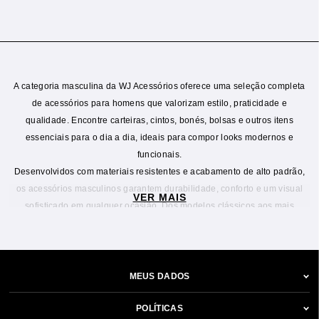
A categoria masculina da WJ Acessórios oferece uma seleção completa
de acessórios para homens que valorizam estilo, praticidade e
qualidade. Encontre carteiras, cintos, bonés, bolsas e outros itens
essenciais para o dia a dia, ideais para compor looks modernos e
funcionais.
Desenvolvidos com materiais resistentes e acabamento de alto padrão,
os acessórios masculinos garantem durabilidade, conforto e um visual
VER MAIS
sofisticado em qualquer ocasião. Dos modelos clássicos aos mais
contemporâneos, cada peça foi pensada para atender diferentes estilos
e necessidades.
Seja para o trabalho, viagens ou momentos casuais, a linha masculina
da WJ Acessórios combina versatilidade e elegância, oferecendo opções
MEUS DADOS
que acompanham a rotina com praticidade e personalidade. Escolha
acessórios masculinos que fazem a diferença no seu visual.
POLÍTICAS