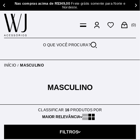
te e
Nas compras acima de R$349,00
Frete grátis somente para Norte e
Nordeste.
0
INÍCIO
MASCULINO
MASCULINO
CLASSIFICAR
16
PRODUTOS POR
MAIOR RELEVÂNCIA
FILTROS