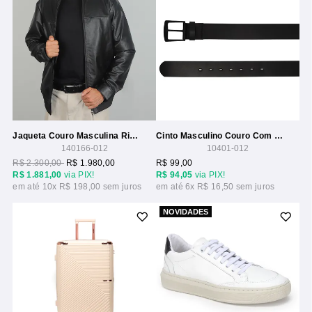
Jaqueta Couro Masculina Ribana Couro
Cinto Masculino Couro Com Fivela Monocolor
140166-012
10401-012
R$ 2.300,00
R$ 1.980,00
R$ 99,00
R$ 1.881,00
via PIX!
R$ 94,05
via PIX!
10x
R$ 198,00
6x
R$ 16,50
NOVIDADES