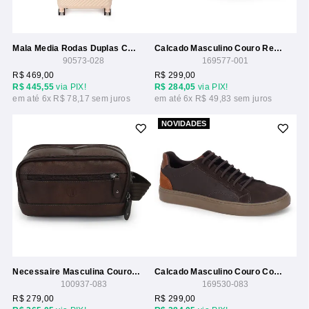
Mala Media Rodas Duplas Cantoneira Seanite
Calcado Masculino Couro Recortes
90573-028
169577-001
R$ 469,00
R$ 299,00
R$ 445,55
via PIX!
R$ 284,05
via PIX!
6x
R$ 78,17
6x
R$ 49,83
NOVIDADES
Necessaire Masculina Couro Com Divisórias
Calcado Masculino Couro Costuras E Carimbo Wj
100937-083
169530-083
R$ 279,00
R$ 299,00