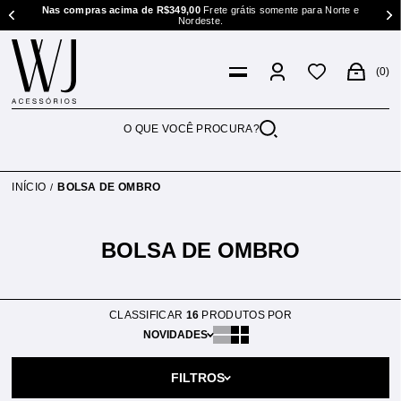
s acima de R$349,00
Frete grátis somente para Norte e
Compras acima d
Nordeste.
0
INÍCIO
BOLSA DE OMBRO
BOLSA DE OMBRO
CLASSIFICAR
16
PRODUTOS POR
NOVIDADES
FILTROS