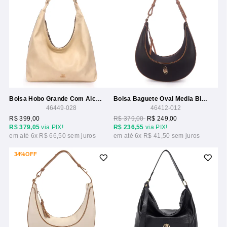
Bolsa Hobo Grande Com Alca Corrente
Bolsa Baguete Oval Media Bicolor
46449-028
46412-012
R$ 399,00
R$ 379,00
R$ 249,00
R$ 379,05
via PIX!
R$ 236,55
via PIX!
6x
R$ 66,50
6x
R$ 41,50
34%
OFF