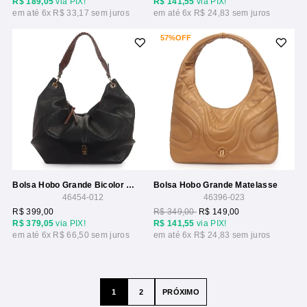
R$ 189,05
via PIX!
R$ 141,55
via PIX!
6x
R$ 33,17
6x
R$ 24,83
57%
OFF
Bolsa Hobo Grande Bicolor Com Alca Trancada
Bolsa Hobo Grande Matelasse
46454-012
46396-023
R$ 399,00
R$ 349,00
R$ 149,00
R$ 379,05
via PIX!
R$ 141,55
via PIX!
6x
R$ 66,50
6x
R$ 24,83
1
2