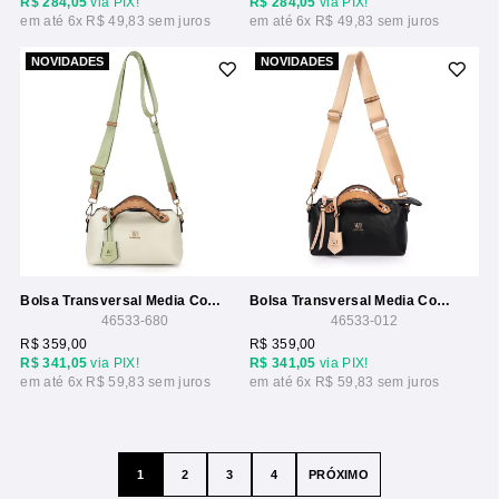
R$ 284,05
via PIX!
R$ 284,05
via PIX!
6x
R$ 49,83
6x
R$ 49,83
NOVIDADES
NOVIDADES
Bolsa Transversal Media Com Detalhe Pesponto
Bolsa Transversal Media Com Detalhe Pesponto
46533-680
46533-012
R$ 359,00
R$ 359,00
R$ 341,05
via PIX!
R$ 341,05
via PIX!
6x
R$ 59,83
6x
R$ 59,83
1
2
3
4