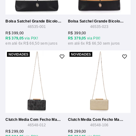
Bolsa Satchel Grande Bicolor Com Alca Corrente
Bolsa Satchel Grande Bicolor Com Alca Corrente
46535-001
46535-023
R$ 399,00
R$ 399,00
R$ 379,05
via PIX!
R$ 379,05
via PIX!
6x
R$ 66,50
6x
R$ 66,50
NOVIDADES
NOVIDADES
Clutch Media Com Fecho Madeira E Alca Longa Corrente
Clutch Media Com Fecho Madeira E Alca Longa Corrente
46548-012
46548-106
R$ 299,00
R$ 299,00