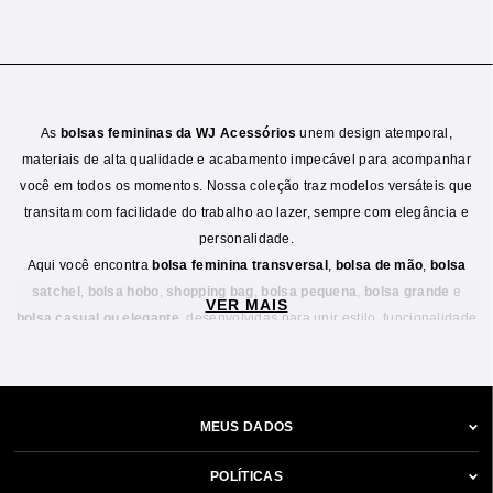
As
bolsas femininas da WJ Acessórios
unem design atemporal,
materiais de alta qualidade e acabamento impecável para acompanhar
você em todos os momentos. Nossa coleção traz modelos versáteis que
transitam com facilidade do trabalho ao lazer, sempre com elegância e
personalidade.
Aqui você encontra
bolsa feminina transversal
,
bolsa de mão
,
bolsa
satchel
,
bolsa hobo
,
shopping bag
,
bolsa pequena
,
bolsa grande
e
VER MAIS
bolsa casual ou elegante
, desenvolvidas para unir estilo, funcionalidade
e conforto. As bolsas da WJ Acessórios seguem as principais
tendências
de moda feminina
, com cores clássicas e sofisticadas como
preto
,
caramelo
,
off-white
, e tons neutros fáceis de combinar.
Se você busca
bolsas femininas modernas
, práticas e atemporais, a WJ
MEUS DADOS
Acessórios oferece modelos ideais para compor looks urbanos, casuais
ou mais elegantes. Cada bolsa é pensada para valorizar o visual e
POLÍTICAS