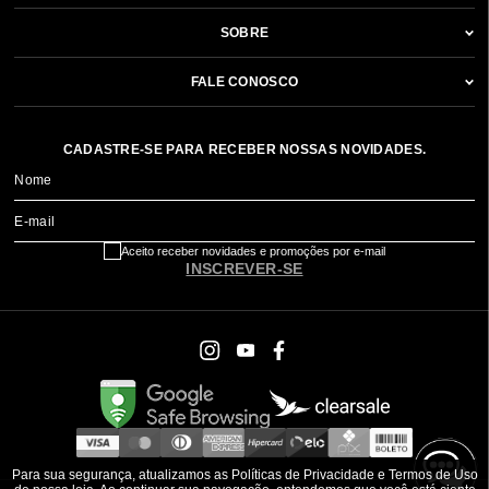
acompanhar a rotina com charme, organização e durabilidade.
SOBRE
Compre
bolsas femininas online
na WJ Acessórios e descubra peças
que unem
moda, qualidade e versatilidade
, perfeitas para mulheres que
FALE CONOSCO
valorizam estilo em todos os detalhes.
CADASTRE-SE PARA RECEBER NOSSAS NOVIDADES.
Nome
E-mail
Aceito receber novidades e promoções por e-mail
INSCREVER-SE
Para sua segurança, atualizamos as Políticas de Privacidade e Termos de Uso