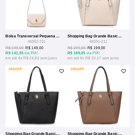
Bolsa Transversal Pequena Com Alca Corrente
Shopping Bag Grande Basica Com Recortes
46552-211
46551-211
R$ 199,00
R$ 149,00
R$ 299,00
R$ 199,00
R$ 141,55
via PIX!
R$ 189,05
via PIX!
6x
R$ 24,83
6x
R$ 33,17
33%
OFF
33%
OFF
Shopping Bag Grande Basica Com Recortes
Shopping Bag Grande Basica Com Recortes