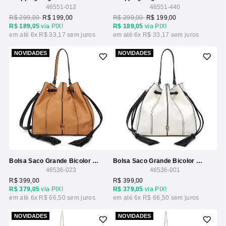
46551-012
46551-440
R$ 299,00
R$ 199,00
R$ 299,00
R$ 199,00
R$ 189,05
via PIX!
R$ 189,05
via PIX!
6x
R$ 33,17
6x
R$ 33,17
NOVIDADES
NOVIDADES
Bolsa Saco Grande Bicolor Com Recortes
Bolsa Saco Grande Bicolor Com Recortes
46536-023
46536-001
R$ 399,00
R$ 399,00
R$ 379,05
via PIX!
R$ 379,05
via PIX!
6x
R$ 66,50
6x
R$ 66,50
NOVIDADES
NOVIDADES