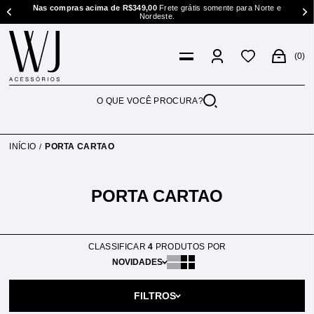
te e
Nas compras acima de R$349,00
Frete grátis somente para Norte e
Nordeste.
0
INÍCIO
PORTA CARTAO
PORTA CARTAO
CLASSIFICAR
4
PRODUTOS POR
NOVIDADES
FILTROS