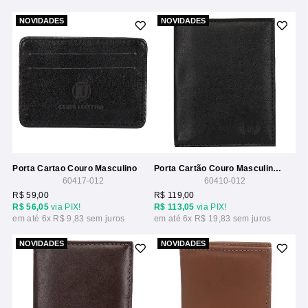
NOVIDADES
NOVIDADES
Porta Cartao Couro Masculino
Porta Cartão Couro Masculino Compacto
60417-012
60410-012
R$ 59,00
R$ 119,00
R$ 56,05
via PIX!
R$ 113,05
via PIX!
6x
R$ 9,83
6x
R$ 19,83
NOVIDADES
NOVIDADES