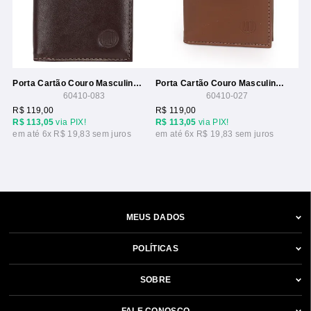
Porta Cartão Couro Masculino Compacto
Porta Cartão Couro Masculino Compacto
60410-083
60410-027
R$ 119,00
R$ 119,00
R$ 113,05
via PIX!
R$ 113,05
via PIX!
6x
R$ 19,83
6x
R$ 19,83
MEUS DADOS
POLÍTICAS
SOBRE