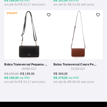
R$ 189,05
via PIX!
R$ 141,55
via PIX!
6x
R$ 33,17
6x
R$ 24,83
23%
OFF
Bolsa Transversal Pequena Com Compartimentos
Bolsa Transversal Couro Pequena Com Tampa
46490-012
51518-027
R$ 259,00
R$ 199,00
R$ 399,00
R$ 189,05
via PIX!
R$ 379,05
via PIX!
6x
R$ 33,17
6x
R$ 66,50