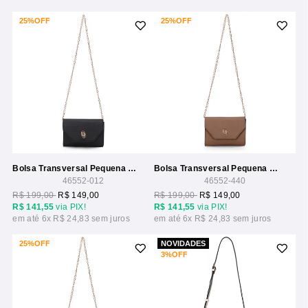
25%
OFF
25%
OFF
Bolsa Transversal Pequena Com Alca Corrente
Bolsa Transversal Pequena Com Alca Corrente
46552-012
46552-440
R$ 199,00
R$ 149,00
R$ 199,00
R$ 149,00
R$ 141,55
via PIX!
R$ 141,55
via PIX!
6x
R$ 24,83
6x
R$ 24,83
25%
OFF
NOVIDADES
3%
OFF