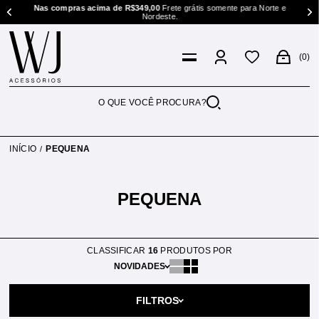
ste e
Nas compras acima de R$349,00
Frete grátis somente para Norte e
Nordeste.
0
INÍCIO
PEQUENA
PEQUENA
CLASSIFICAR
16
PRODUTOS POR
NOVIDADES
FILTROS