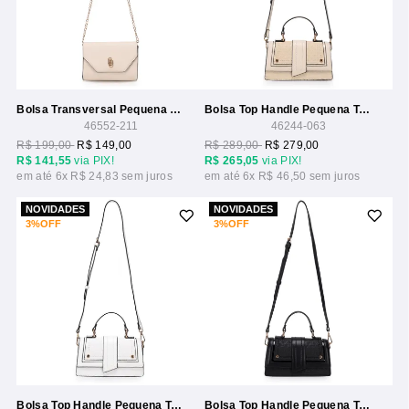
Bolsa Transversal Pequena Com Alca Corrente
Bolsa Top Handle Pequena Textura Tresse
46552-211
46244-063
R$ 199,00
R$ 149,00
R$ 289,00
R$ 279,00
R$ 141,55
via PIX!
R$ 265,05
via PIX!
6x
R$ 24,83
6x
R$ 46,50
NOVIDADES
NOVIDADES
3%
OFF
3%
OFF
Bolsa Top Handle Pequena Textura Tresse
Bolsa Top Handle Pequena Textura Tresse