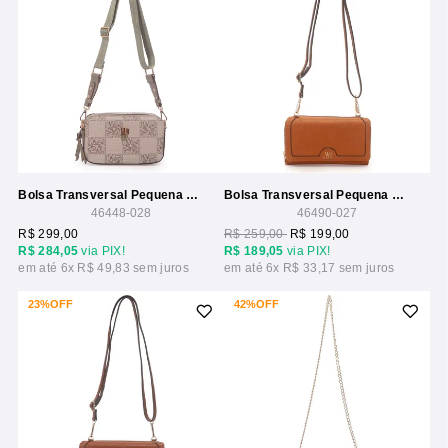
Bolsa Transversal Pequena Com Estampa Monograma Wj
Bolsa Transversal Pequena Com Compartimentos
46448-028
46490-027
R$ 299,00
R$ 259,00
R$ 199,00
R$ 284,05
via PIX!
R$ 189,05
via PIX!
6x
R$ 49,83
6x
R$ 33,17
23%
OFF
42%
OFF