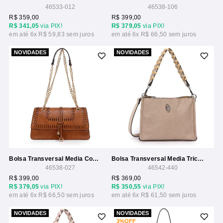
46533-012
46538-106
R$ 359,00
R$ 399,00
R$ 341,05
via PIX!
R$ 379,05
via PIX!
6x
R$ 59,83
6x
R$ 66,50
NOVIDADES
NOVIDADES
Bolsa Transversal Media Com Detalhe Laser E Alca Corrente
Bolsa Transversal Media Tricolor
46538-027
46542-440
R$ 399,00
R$ 369,00
R$ 379,05
via PIX!
R$ 350,55
via PIX!
6x
R$ 66,50
6x
R$ 61,50
NOVIDADES
NOVIDADES
3%
OFF