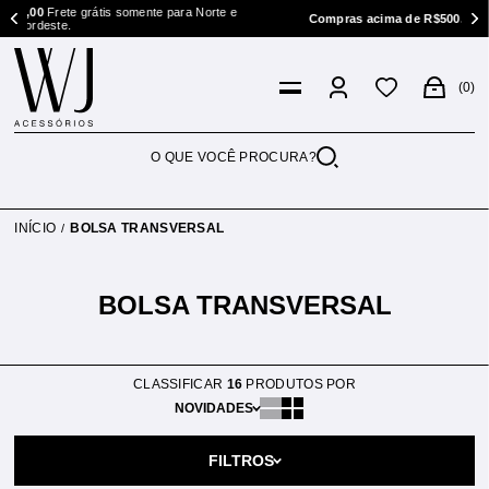
e grátis somente para Norte e
Compras acima de R$500.00
Parcele em at
0
INÍCIO
BOLSA TRANSVERSAL
BOLSA TRANSVERSAL
CLASSIFICAR
16
PRODUTOS POR
NOVIDADES
FILTROS