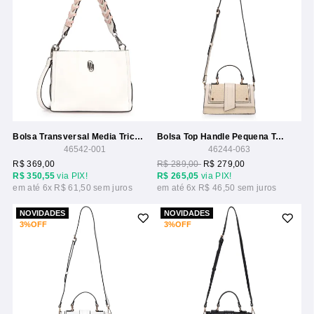
Bolsa Transversal Media Tricolor
Bolsa Top Handle Pequena Textura Tresse
46542-001
46244-063
R$ 369,00
R$ 289,00
R$ 279,00
R$ 350,55
via PIX!
R$ 265,05
via PIX!
6x
R$ 61,50
6x
R$ 46,50
NOVIDADES
NOVIDADES
3%
OFF
3%
OFF