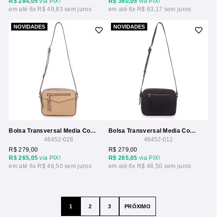
R$ 284,05
via PIX!
R$ 360,05
via PIX!
6x
R$ 49,83
6x
R$ 63,17
NOVIDADES
NOVIDADES
Bolsa Transversal Media Com Ziper Frontal
Bolsa Transversal Media Com Ziper Frontal
46452-028
46452-012
R$ 279,00
R$ 279,00
R$ 265,05
via PIX!
R$ 265,05
via PIX!
6x
R$ 46,50
6x
R$ 46,50
1
2
3