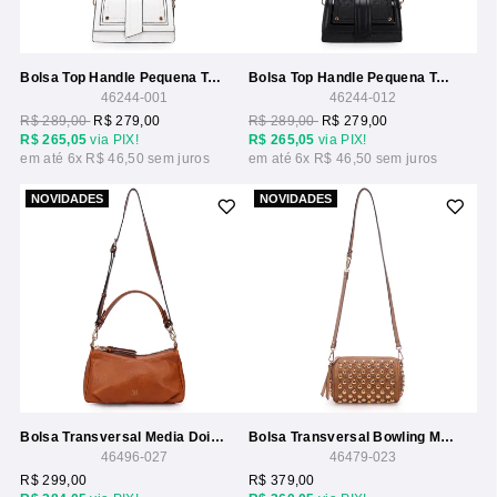
Bolsa Top Handle Pequena Textura Tresse
Bolsa Top Handle Pequena Textura Tresse
46244-001
46244-012
R$ 289,00
R$ 279,00
R$ 289,00
R$ 279,00
R$ 265,05
via PIX!
R$ 265,05
via PIX!
6x
R$ 46,50
6x
R$ 46,50
NOVIDADES
NOVIDADES
Bolsa Transversal Media Dois Ziperes Com Detalhe Costura Grossa
Bolsa Transversal Bowling Media Com Aplicacao Esferas
46496-027
46479-023
R$ 299,00
R$ 379,00