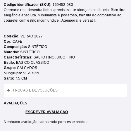
Código identificador (SKU):
169452-083
O recorte reto desenha linhas precisas que alongam a silhueta. Bico fino,
elegância absoluta. Minimalista e poderoso, transita do corporativo ao
coquetel com estilo inconfundível. Atemporal e versátil.
Coleção:
VERAO 2027
Cor:
CAFE
Composição:
SINTÉTICO
Material:
SINTETICO
Características:
SALTO FINO
,
BICO FINO
Estilo:
BASICO CLASSICO
Grupo:
CALCADOS
Subgrupo:
SCARPIN
Salto:
7.5 CM
TROCAS E DEVOLUÇÕES
AVALIAÇÕES
ESCREVER AVALIAÇÃO
Nenhuma avaliação cadastrada para esse produto.