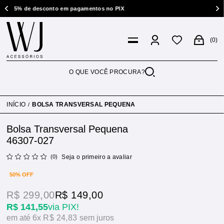
de desconto em pagamentos no PIX
Troca gráti
0
INÍCIO
BOLSA TRANSVERSAL PEQUENA
Bolsa Transversal Pequena
46307-027
(0)
Seja o primeiro a avaliar
50% OFF
R$ 299,00
R$ 149,00
R$ 141,55
via PIX!
6x
R$ 24,83
sem juros