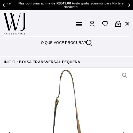
este e
Nas compras acima de R$349,00
Frete grátis somente para Norte e
Nordeste.
0
INÍCIO
BOLSA TRANSVERSAL PEQUENA