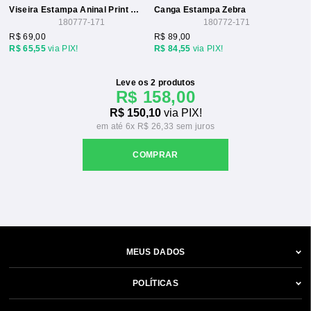
Viseira Estampa Aninal Print Etiqueta Wj
Canga Estampa Zebra
180777-171
180772-171
R$ 69,00
R$ 89,00
R$ 65,55
via PIX!
R$ 84,55
via PIX!
Leve os 2 produtos
R$ 158,00
R$ 150,10
via PIX!
6x
R$ 26,33
MEUS DADOS
POLÍTICAS