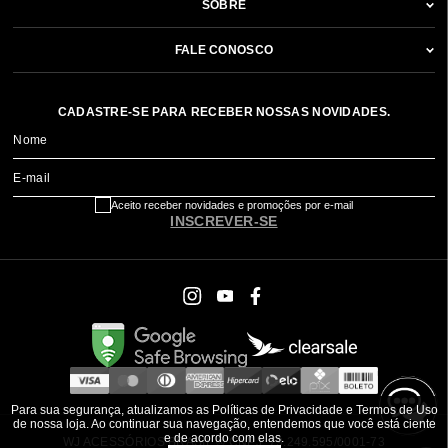
SOBRE
FALE CONOSCO
CADASTRE-SE PARA RECEBER NOSSAS NOVIDADES.
Nome
E-mail
Aceito receber novidades e promoções por e-mail
INSCREVER-SE
Para sua segurança, atualizamos as Políticas de Privacidade e Termos de Uso
de nossa loja. Ao continuar sua navegação, entendemos que você está ciente
e de acordo com elas.
WJ ACESSÓRIOS BRASIL ® CNPJ: 79.249.595/0001-73