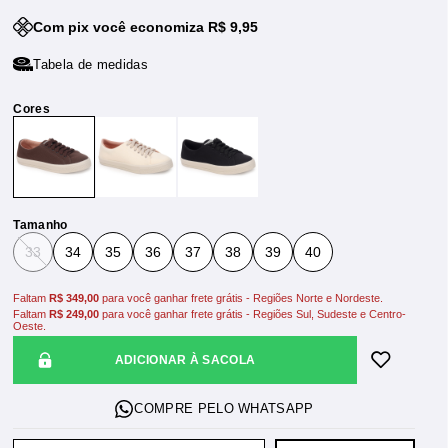
Com pix você economiza R$ 9,95
Tabela de medidas
Tamanho
33
34
35
36
37
38
39
40
Faltam
R$ 349,00
para você ganhar frete grátis - Regiões Norte e Nordeste.
Faltam
R$ 249,00
para você ganhar frete grátis - Regiões Sul, Sudeste e Centro-
Oeste.
ADICIONAR À SACOLA