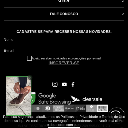
SOBRE
FALE CONOSCO
CADASTRE-SE PARA RECEBER NOSSAS NOVIDADES.
Nome
E-mail
Aceito receber novidades e promoções por e-mail
INSCREVER-SE
Para sua segurança, atualizamos as Políticas de Privacidade e Termos de Uso
de nossa loja. Ao continuar sua navegação, entendemos que você está ciente
e de acordo com elas.
WJ ACESSÓRIOS BRASIL ® CNPJ: 79.249.595/0001-73