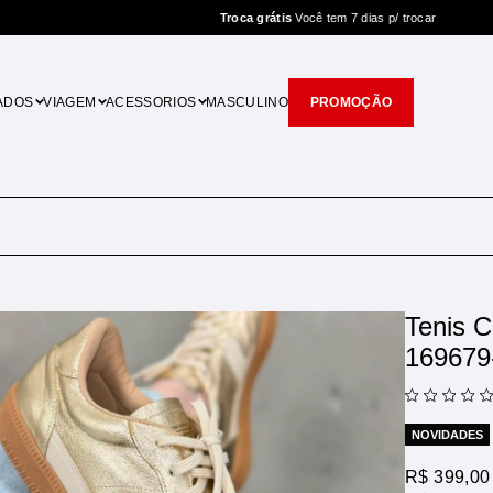
Troca grátis
Você tem 7 dias p/ trocar
ADOS
VIAGEM
ACESSORIOS
MASCULINO
PROMOÇÃO
Tenis 
169679
NOVIDADES
R$ 399,00