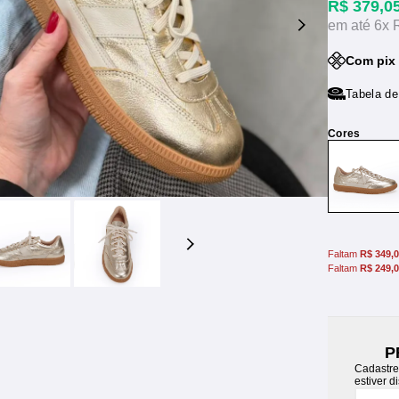
R$ 379,0
6x
Com pix
Tabela d
Faltam
R$ 349,
Faltam
R$ 249,
P
Cadastre
estiver d