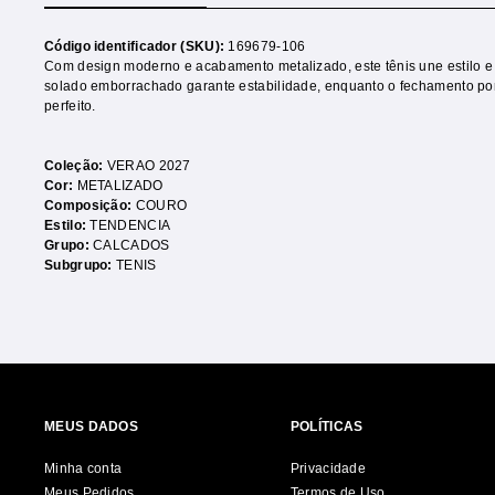
Código identificador (SKU):
169679-106
Com design moderno e acabamento metalizado, este tênis une estilo e c
solado emborrachado garante estabilidade, enquanto o fechamento por
perfeito.
Coleção:
VERAO 2027
Cor:
METALIZADO
Composição:
COURO
Estilo:
TENDENCIA
Grupo:
CALCADOS
Subgrupo:
TENIS
MEUS DADOS
POLÍTICAS
Minha conta
Privacidade
Meus Pedidos
Termos de Uso