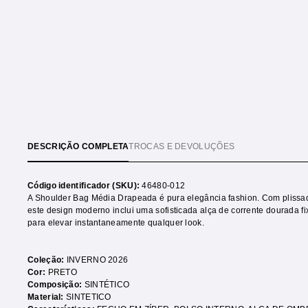
DESCRIÇÃO COMPLETA
TROCAS E DEVOLUÇÕES
Código identificador (SKU):
46480-012
A Shoulder Bag Média Drapeada é pura elegância fashion. Com plissad
este design moderno inclui uma sofisticada alça de corrente dourada f
para elevar instantaneamente qualquer look.
Coleção:
INVERNO 2026
Cor:
PRETO
Composição:
SINTÉTICO
Material:
SINTETICO