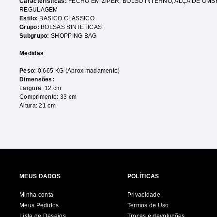
Características:
FECHO EM ZÍPER
,
BOLSO INTERNO
,
ALÇA DE OMB
REGULAGEM
Estilo:
BASICO CLASSICO
Grupo:
BOLSAS SINTETICAS
Subgrupo:
SHOPPING BAG
Medidas
Peso:
0.665 KG (Aproximadamente)
Dimensões:
Largura: 12 cm
Comprimento: 33 cm
Altura: 21 cm
MEUS DADOS
POLÍTICAS
Minha conta
Privacidade
Meus Pedidos
Termos de Uso
Lista de Desejos
Trocas e devoluções