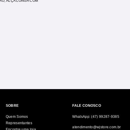
RO
,
ALÇA LONGA COM
SOBRE
FALE CONOSCO
Quem Somos
WhatsApp: (47) 99287-9385
Representantes
atendimento@wjstore.com.br
Encontre uma loja