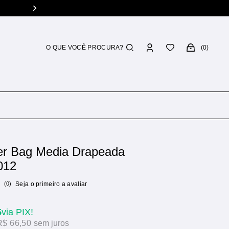
Troca grátis
Você tem 7 dias p/ 
0
er Bag Media Drapeada
012
(0)
Seja o primeiro a avaliar
5
via PIX!
R$ 66,50
sem juros