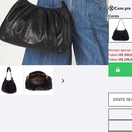
Com pix
Restam apenas 
Faltam
R$ 349,
Faltam
R$ 249,