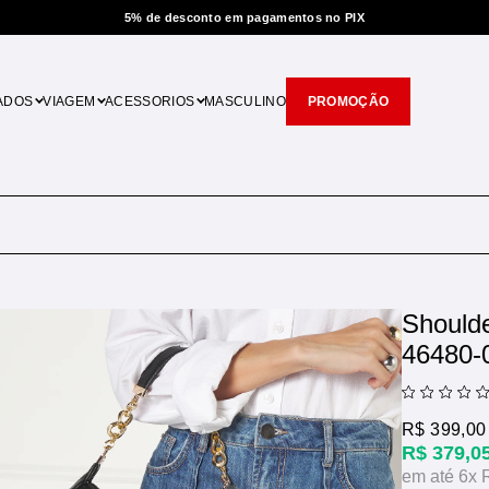
5% de desconto em pagamentos no PIX
ADOS
VIAGEM
ACESSORIOS
MASCULINO
PROMOÇÃO
Should
46480-
R$ 399,00
R$ 379,0
6x