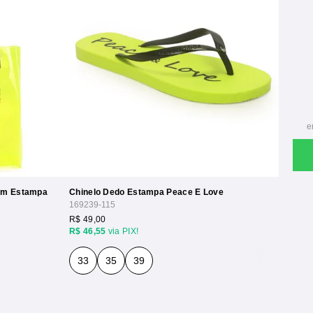
Com Estampa
Chinelo Dedo Estampa Peace E Love
169239-115
R$ 49,00
R$ 46,55
via PIX!
33
35
39