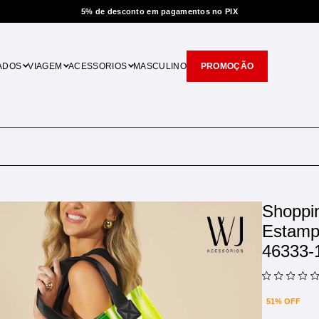
to em pagamentos no PIX
ADOS
VIAGEM
ACESSORIOS
MASCULINO
PROMOÇÃO
Shoppi
Estam
46333-
51% OFF