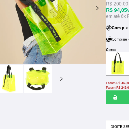
R$ 200,00
R$ 94,05
6x
Com pix 
Combine
Faltam
R$ 349,
Faltam
R$ 249,