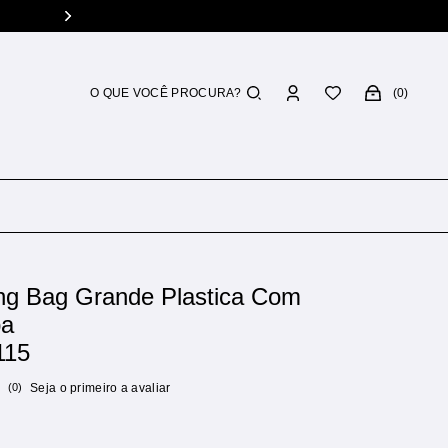
Troca grátis
Você tem 7 dias p/ trocar
0
ng Bag Grande Plastica Com
pa
115
(0)
Seja o primeiro a avaliar