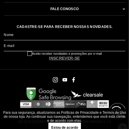
FALE CONOSCO
CADASTRE-SE PARA RECEBER NOSSAS NOVIDADES.
Nome
E-mail
Aceito receber novidades e promoções por e-mail
INSCREVER-SE
Para sua segurança, atualizamos as Políticas de Privacidade e Termos de Uso
de nossa loja. Ao continuar sua navegação, entendemos que você está ciente
e de acordo com elas.
WJ ACESSÓRIOS BRASIL ® CNPJ: 79.249.595/0001-73
Estou de acordo