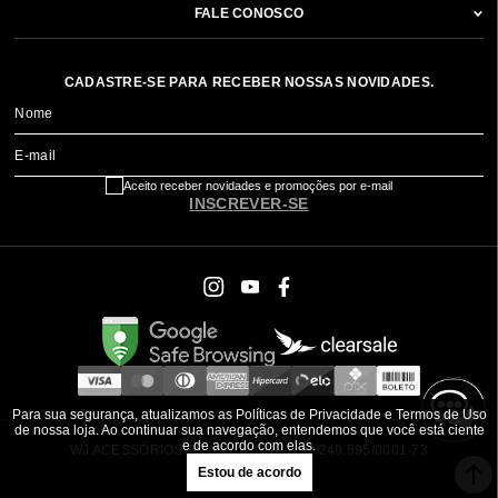
FALE CONOSCO
CADASTRE-SE PARA RECEBER NOSSAS NOVIDADES.
Nome
E-mail
Aceito receber novidades e promoções por e-mail
INSCREVER-SE
Para sua segurança, atualizamos as Políticas de Privacidade e Termos de Uso
de nossa loja. Ao continuar sua navegação, entendemos que você está ciente
e de acordo com elas.
WJ ACESSÓRIOS BRASIL ® CNPJ: 79.249.595/0001-73
Estou de acordo