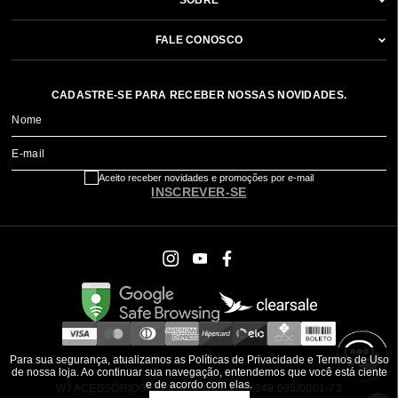
SOBRE
FALE CONOSCO
CADASTRE-SE PARA RECEBER NOSSAS NOVIDADES.
Nome
E-mail
Aceito receber novidades e promoções por e-mail
INSCREVER-SE
Para sua segurança, atualizamos as Políticas de Privacidade e Termos de Uso
de nossa loja. Ao continuar sua navegação, entendemos que você está ciente
e de acordo com elas.
WJ ACESSÓRIOS BRASIL ® CNPJ: 79.249.595/0001-73