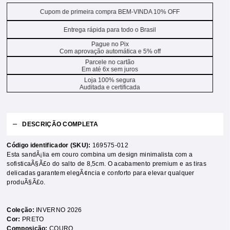
Cupom de primeira compra BEM-VINDA 10% OFF
Entrega rápida para todo o Brasil
Pague no Pix
Com aprovação automática e 5% off
Parcele no cartão
Em até 6x sem juros
Loja 100% segura
Auditada e certificada
DESCRIÇÃO COMPLETA
Código identificador (SKU):
169575-012
Esta sandÃ¡lia em couro combina um design minimalista com a
sofisticaÃ§Ã£o do salto de 8,5cm. O acabamento premium e as tiras
delicadas garantem elegÃ¢ncia e conforto para elevar qualquer
produÃ§Ã£o.
Coleção:
INVERNO 2026
Cor:
PRETO
Composição:
COURO