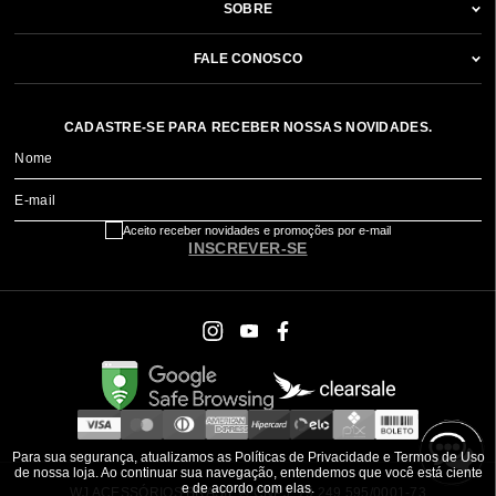
SOBRE
FALE CONOSCO
CADASTRE-SE PARA RECEBER NOSSAS NOVIDADES.
Nome
E-mail
Aceito receber novidades e promoções por e-mail
INSCREVER-SE
Para sua segurança, atualizamos as Políticas de Privacidade e Termos de Uso
de nossa loja. Ao continuar sua navegação, entendemos que você está ciente
e de acordo com elas.
WJ ACESSÓRIOS BRASIL ® CNPJ: 79.249.595/0001-73