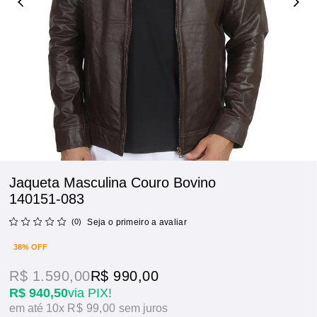
Jaqueta Masculina Couro Bovino
140151-083
(0)
Seja o primeiro a avaliar
38% OFF
R$ 1.590,00
R$ 990,00
R$ 940,50
via PIX!
10x
R$ 99,00
sem juros