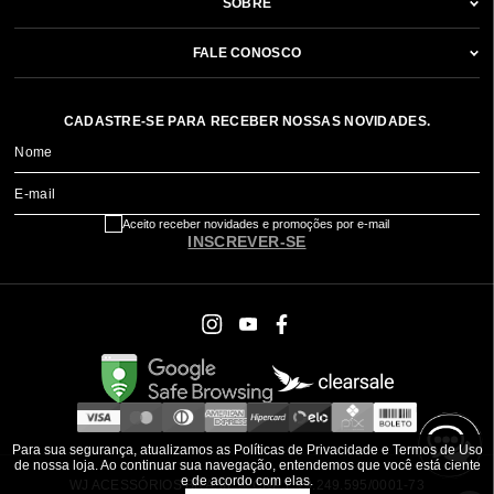
SOBRE
FALE CONOSCO
CADASTRE-SE PARA RECEBER NOSSAS NOVIDADES.
Nome
E-mail
Aceito receber novidades e promoções por e-mail
INSCREVER-SE
Para sua segurança, atualizamos as Políticas de Privacidade e Termos de Uso
de nossa loja. Ao continuar sua navegação, entendemos que você está ciente
e de acordo com elas.
WJ ACESSÓRIOS BRASIL ® CNPJ: 79.249.595/0001-73