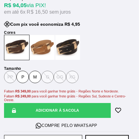
R$ 94,05
via PIX!
6x
R$ 16,50
sem juros
Com pix você economiza R$ 4,95
Tamanho
PP
P
M
G
GG
XG
Faltam
R$ 349,00
para você ganhar frete grátis - Regiões Norte e Nordeste.
Faltam
R$ 249,00
para você ganhar frete grátis - Regiões Sul, Sudeste e Centro-
Oeste.
ADICIONAR À SACOLA