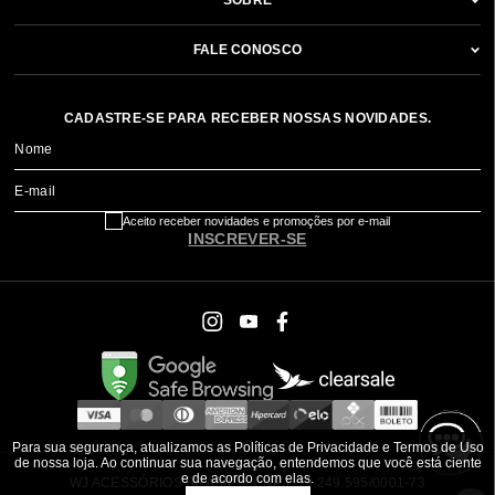
SOBRE
FALE CONOSCO
CADASTRE-SE PARA RECEBER NOSSAS NOVIDADES.
Nome
E-mail
Aceito receber novidades e promoções por e-mail
INSCREVER-SE
Para sua segurança, atualizamos as Políticas de Privacidade e Termos de Uso
de nossa loja. Ao continuar sua navegação, entendemos que você está ciente
e de acordo com elas.
WJ ACESSÓRIOS BRASIL ® CNPJ: 79.249.595/0001-73