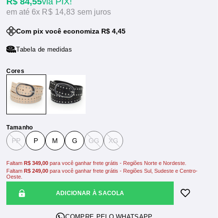
R$ 84,55
via PIX!
6x
R$ 14,83
sem juros
Com pix você economiza R$ 4,45
Tabela de medidas
Tamanho
PP
P
M
G
GG
XG
Faltam
R$ 349,00
para você ganhar frete grátis - Regiões Norte e Nordeste.
Faltam
R$ 249,00
para você ganhar frete grátis - Regiões Sul, Sudeste e Centro-
Oeste.
ADICIONAR À SACOLA