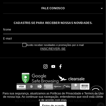
FALE CONOSCO
CADASTRE-SE PARA RECEBER NOSSAS NOVIDADES.
Nome
E-mail
Aceito receber novidades e promoções por e-mail
INSCREVER-SE
Para sua segurança, atualizamos as Políticas de Privacidade e Termos de Uso
de nossa loja. Ao continuar sua navegação, entendemos que você está ciente
e de acordo com elas.
WJ ACESSÓRIOS BRASIL ® CNPJ: 79.249.595/0001-73
Estou de acordo