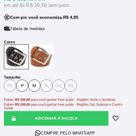
6x
R$ 16,50
sem juros
Com pix você economiza R$ 4,95
Tabela de medidas
Tamanho
PP
P
M
G
GG
XG
Faltam
R$ 349,00
para você ganhar frete grátis - Regiões Norte e Nordeste.
Faltam
R$ 249,00
para você ganhar frete grátis - Regiões Sul, Sudeste e Centro-
Oeste.
ADICIONAR À SACOLA