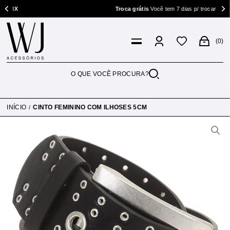
X
Troca grátis
Você tem 7 dias p/ trocar
0
INÍCIO
CINTO FEMININO COM ILHOSES 5CM