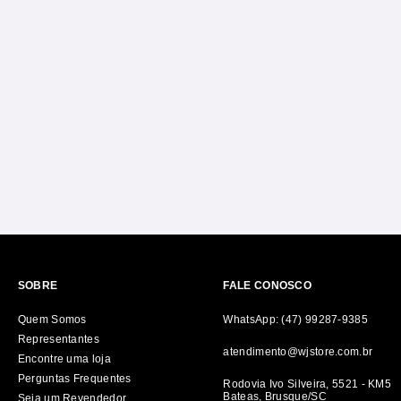
SOBRE
FALE CONOSCO
Quem Somos
WhatsApp: (47) 99287-9385
Representantes
atendimento@wjstore.com.br
Encontre uma loja
Perguntas Frequentes
Rodovia Ivo Silveira, 5521 - KM5
Bateas, Brusque/SC
Seja um Revendedor