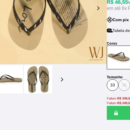
R$ 46,55
6x
Com pix 
Tabela d
Tamanho
33
35
Faltam
R$ 349,
Faltam
R$ 249,