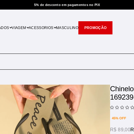
5% de desconto em pagamentos no PIX
ADOS
VIAGEM
ACESSORIOS
MASCULINO
PROMOÇÃO
Chinel
169239
45% OFF
R$ 89,00
R