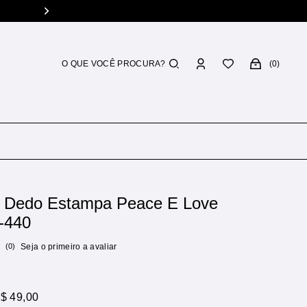
Troca grátis
Você tem 7 dias p/ 
0
o Dedo Estampa Peace E Love
-440
(0)
Seja o primeiro a avaliar
$ 49,00