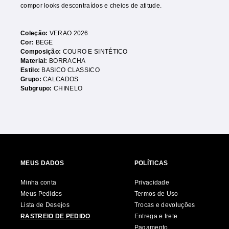
compor looks descontraídos e cheios de atitude.
Coleção:
VERAO 2026
Cor:
BEGE
Composição:
COURO E SINTÉTICO
Material:
BORRACHA
Estilo:
BASICO CLASSICO
Grupo:
CALCADOS
Subgrupo:
CHINELO
MEUS DADOS
POLÍTICAS
Minha conta
Privacidade
Meus Pedidos
Termos de Uso
Lista de Desejos
Trocas e devoluções
RASTREIO DE PEDIDO
Entrega e frete
Pagamento