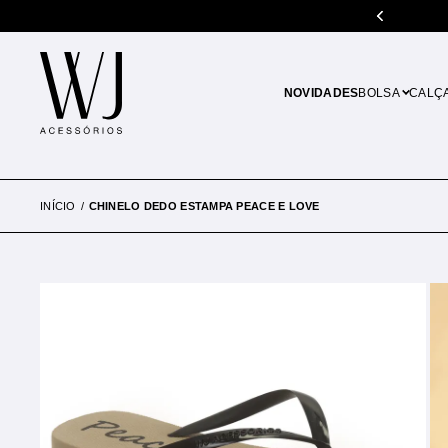
 de R$500.00
Parcele em até 10x sem juros
NOVIDADES
BOLSA
CALÇ
INÍCIO
CHINELO DEDO ESTAMPA PEACE E LOVE