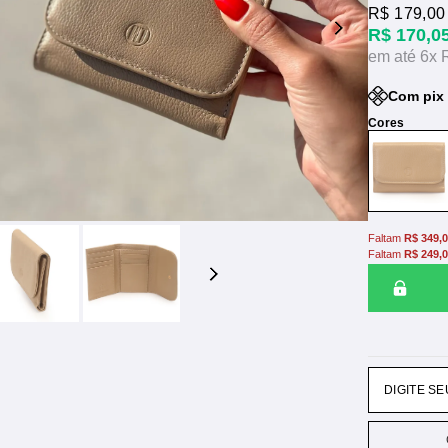
R$ 179,00
R$ 170,0
6x
Com pix 
Faltam
R$ 349,
Faltam
R$ 249,