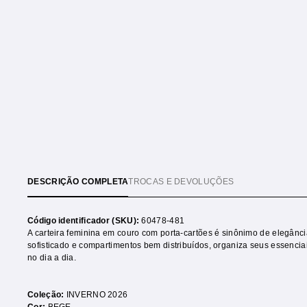
DESCRIÇÃO COMPLETA
TROCAS E DEVOLUÇÕES
Código identificador (SKU):
60478-481
A carteira feminina em couro com porta-cartões é sinônimo de elegânc
sofisticado e compartimentos bem distribuídos, organiza seus essenciai
no dia a dia.
Coleção:
INVERNO 2026