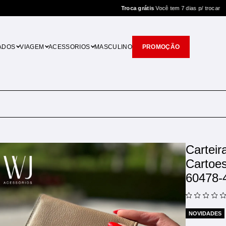
Troca grátis
Você tem 7 dias p/ trocar
ADOS
VIAGEM
ACESSORIOS
MASCULINO
PROMOÇÃO
Cartei
Cartoe
60478-
NOVIDADES