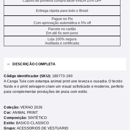
Cupom de primeira compra BEM-VINDA 10% OFF
Entrega rápida para todo o Brasil
Pague no Pix
Com aprovação automática e 5% off
Parcele no cartão
Em até 6x sem juros
Loja 100% segura
Auditada e certificada
DESCRIÇÃO COMPLETA
Código identificador (SKU):
180773-190
A Canga Tule com estampa animal print une leveza e ousadia. O tecido
fluido e o print selvagem criam um visual sofisticado e moderno, perfeito
para complementar produções de praia com estilo.
Coleção:
VERAO 2026
Cor:
ANIMAL PRINT
Composição:
SINTÉTICO
Estilo:
BASICO CLASSICO
Grupo:
ACESSORIOS DE VESTUARIO