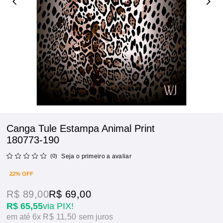
Canga Tule Estampa Animal Print
180773-190
(0)
Seja o primeiro a avaliar
22% OFF
R$ 89,00
R$ 69,00
R$ 65,55
via PIX!
6x
R$ 11,50
sem juros