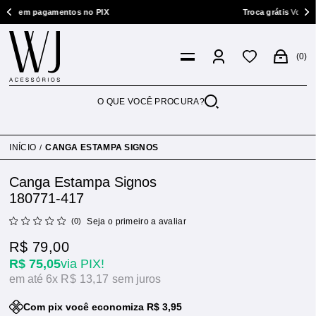
m pagamentos no PIX
Troca grátis
Você tem 7 dia
0
INÍCIO
CANGA ESTAMPA SIGNOS
Canga Estampa Signos
180771-417
(0)
Seja o primeiro a avaliar
R$ 79,00
R$ 75,05
via PIX!
6x
R$ 13,17
sem juros
Com pix você economiza R$ 3,95