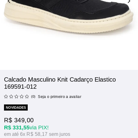
Calcado Masculino Knit Cadarço Elastico
169591-012
(0)
Seja o primeiro a avaliar
NOVIDADES
R$ 349,00
R$ 331,55
via PIX!
6x
R$ 58,17
sem juros