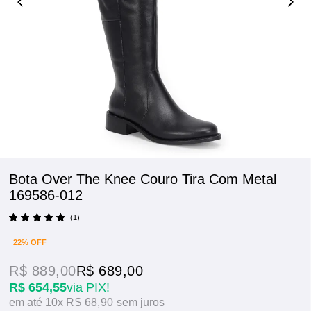
Bota Over The Knee Couro Tira Com Metal
169586-012
(1)
22% OFF
R$ 889,00
R$ 689,00
R$ 654,55
via PIX!
10x
R$ 68,90
sem juros