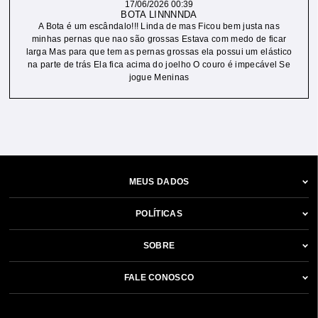
17/06/2026 00:39
BOTA LINNNNDA
A Bota é um escândalo!!! Linda de mas Ficou bem justa nas
minhas pernas que nao são grossas Estava com medo de ficar
larga Mas para que tem as pernas grossas ela possui um elástico
na parte de trás Ela fica acima do joelho O couro é impecável Se
jogue Meninas
MEUS DADOS
POLÍTICAS
SOBRE
FALE CONOSCO