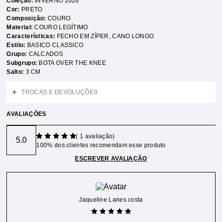
Coleção:
INVERNO 2026
Cor:
PRETO
Composição:
COURO
Material:
COURO LEGÍTIMO
Características:
FECHO EM ZÍPER
,
CANO LONGO
Estilo:
BASICO CLASSICO
Grupo:
CALCADOS
Subgrupo:
BOTA OVER THE KNEE
Salto:
3 CM
TROCAS E DEVOLUÇÕES
AVALIAÇÕES
(
1
avaliação)
5.0
100% dos clientes recomendam esse produto
ESCREVER AVALIAÇÃO
Jaqueline Lanes costa