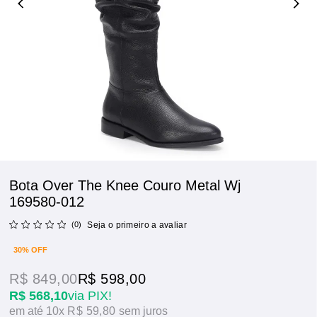
Bota Over The Knee Couro Metal Wj
169580-012
(0)
Seja o primeiro a avaliar
30% OFF
R$ 849,00
R$ 598,00
R$ 568,10
via PIX!
10x
R$ 59,80
sem juros