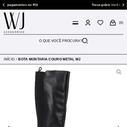
gamentos no PIX
Troca grátis
Você tem 7 dias p/ 
0
INÍCIO
BOTA MONTARIA COURO METAL WJ