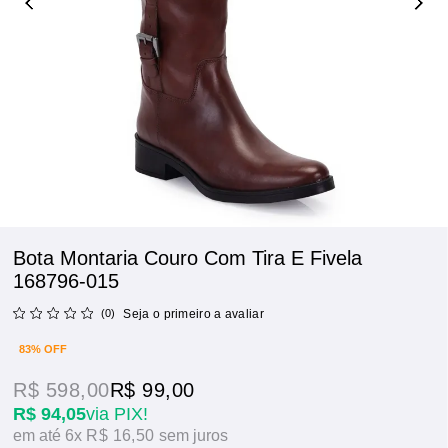
Bota Montaria Couro Com Tira E Fivela
168796-015
(0)
Seja o primeiro a avaliar
83% OFF
R$ 598,00
R$ 99,00
R$ 94,05
via PIX!
6x
R$ 16,50
sem juros