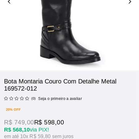
Bota Montaria Couro Com Detalhe Metal
169572-012
(0)
Seja o primeiro a avaliar
20% OFF
R$ 749,00
R$ 598,00
R$ 568,10
via PIX!
10x
R$ 59,80
sem juros