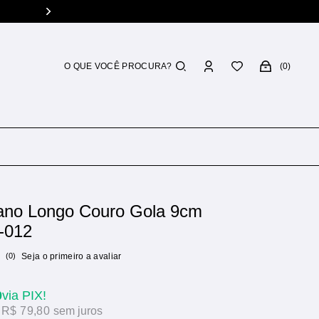
Troca grátis
Você tem 7 dias p/ 
0
ano Longo Couro Gola 9cm
-012
(0)
Seja o primeiro a avaliar
0
via PIX!
x
R$ 79,80
sem juros