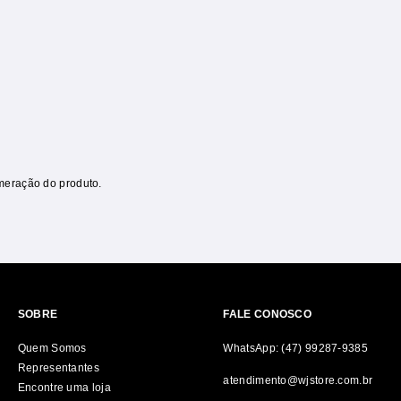
meração do produto.
SOBRE
FALE CONOSCO
Quem Somos
WhatsApp: (47) 99287-9385
Representantes
atendimento@wjstore.com.br
Encontre uma loja