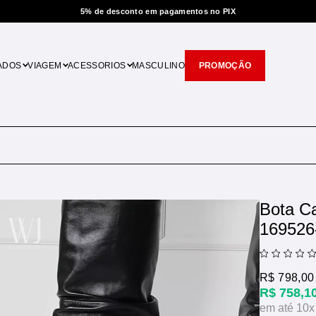
5% de desconto em pagamentos no PIX
ADOS
VIAGEM
ACESSORIOS
MASCULINO
PROMOÇÃO
Bota C
169526
R$ 798,00
R$ 758,1
10