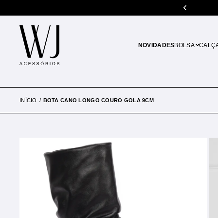
 de R$500.00
Parcele em até 10x sem juros
NOVIDADES
BOLSA
CALÇ
INÍCIO
BOTA CANO LONGO COURO GOLA 9CM