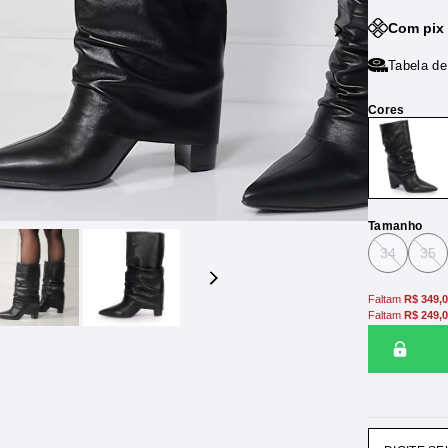
Com pix
Tabela d
Tamanho
34
35
Faltam
R$ 349,
Faltam
R$ 249,