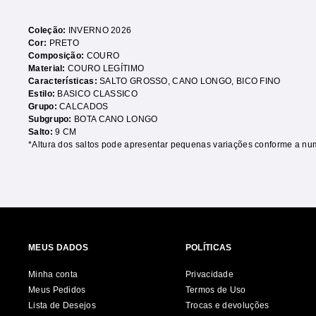
Coleção:
INVERNO 2026
Cor:
PRETO
Composição:
COURO
Material:
COURO LEGÍTIMO
Características:
SALTO GROSSO
,
CANO LONGO
,
BICO FINO
Estilo:
BASICO CLASSICO
Grupo:
CALCADOS
Subgrupo:
BOTA CANO LONGO
Salto:
9 CM
*Altura dos saltos pode apresentar pequenas variações conforme a nu
MEUS DADOS
POLÍTICAS
Minha conta
Privacidade
Meus Pedidos
Termos de Uso
Lista de Desejos
Trocas e devoluções