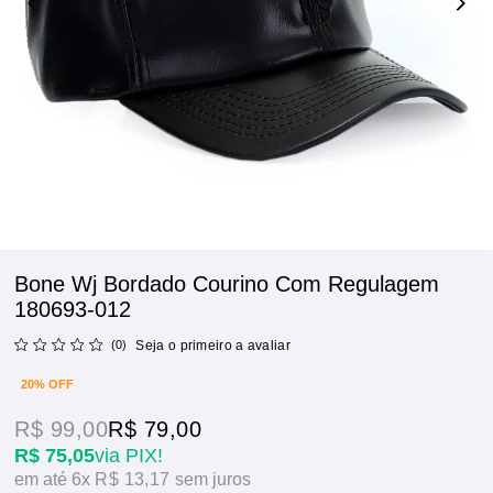
Bone Wj Bordado Courino Com Regulagem
180693-012
(0)
Seja o primeiro a avaliar
20% OFF
R$ 99,00
R$ 79,00
R$ 75,05
via PIX!
6x
R$ 13,17
sem juros