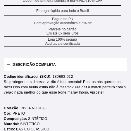
Cupom de primeira compra BEM-VINDA 10% OFF
Entrega rápida para todo o Brasil
Pague no Pix
Com aprovação automática e 5% off
Parcele no cartão
Em até 6x sem juros
Loja 100% segura
Auditada e certificada
DESCRIÇÃO COMPLETA
Código identificador (SKU):
180693-012
Se proteger do sol nesse verão é fundamental! E todas nós queremos
fazer isso com muito estilo não é mesmo? Pra dar o match perfeito com o
verão nada melhor do que esse boné maravilhoso. Aproste!
Coleção:
INVERNO 2023
Cor:
PRETO
Composição:
SINTÉTICO
Material:
SINTETICO
Estilo:
BASICO CLASSICO