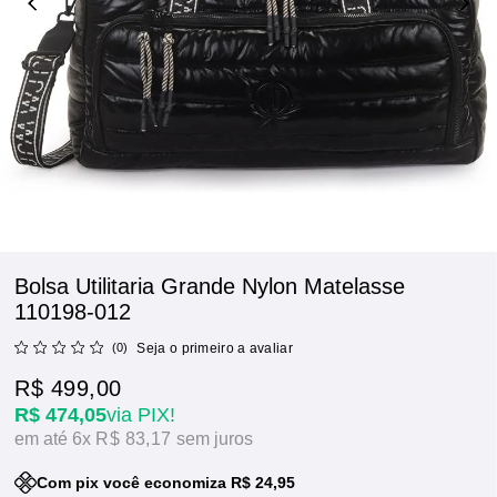
Bolsa Utilitaria Grande Nylon Matelasse
110198-012
(0)
Seja o primeiro a avaliar
R$ 499,00
R$ 474,05
via PIX!
6x
R$ 83,17
sem juros
Com pix você economiza R$ 24,95