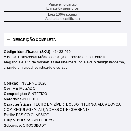
Parcele no cartão
Em até 6x sem juros
Loja 100% segura
Auditada e certificada
DESCRIÇÃO COMPLETA
Código identificador (SKU):
46433-060
A Bolsa Transversal Média com alça de ombro em corrente une
elegância e atitude fashion. O detalhe metálico eleva o design moderno,
criando um visual sofisticado e versátil.
Coleção:
INVERNO 2026
Cor:
METALIZADO
Composição:
SINTÉTICO
Material:
SINTETICO
Características:
FECHO EM ZÍPER
,
BOLSO INTERNO
,
ALÇA LONGA
COM REGULAGEM
,
ALÇA OMBRO DE CORRENTE
Estilo:
BASICO CLASSICO
Grupo:
BOLSAS SINTETICAS
Subgrupo:
CROSSBODY