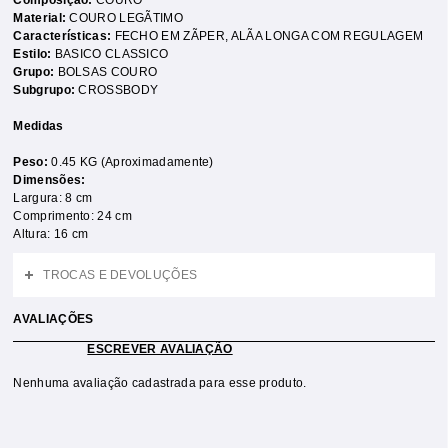
Composição:
COURO
Material:
COURO LEGÃTIMO
Características:
FECHO EM ZÃPER
,
ALÃA LONGA COM REGULAGEM
Estilo:
BASICO CLASSICO
Grupo:
BOLSAS COURO
Subgrupo:
CROSSBODY
Medidas
Peso:
0.45 KG (Aproximadamente)
Dimensões:
Largura: 8 cm
Comprimento: 24 cm
Altura: 16 cm
TROCAS E DEVOLUÇÕES
AVALIAÇÕES
ESCREVER AVALIAÇÃO
Nenhuma avaliação cadastrada para esse produto.