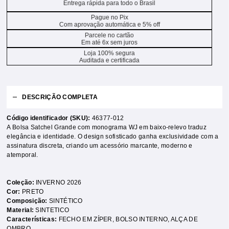
Entrega rápida para todo o Brasil
Pague no Pix
Com aprovação automática e 5% off
Parcele no cartão
Em até 6x sem juros
Loja 100% segura
Auditada e certificada
DESCRIÇÃO COMPLETA
Código identificador (SKU):
46377-012
A Bolsa Satchel Grande com monograma WJ em baixo-relevo traduz
elegância e identidade. O design sofisticado ganha exclusividade com a
assinatura discreta, criando um acessório marcante, moderno e
atemporal.
Coleção:
INVERNO 2026
Cor:
PRETO
Composição:
SINTÉTICO
Material:
SINTETICO
Características:
FECHO EM ZÍPER
,
BOLSO INTERNO
,
ALÇA DE
OMBRO