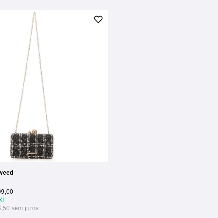
Tweed
99,00
X!
6,50