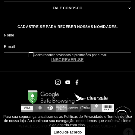
FALE CONOSCO
CADASTRE-SE PARA RECEBER NOSSAS NOVIDADES.
Nome
E-mail
Aceito receber novidades e promoções por e-mail
INSCREVER-SE
Para sua segurança, atualizamos as Políticas de Privacidade e Termos de Uso
de nossa loja. Ao continuar sua navegação, entendemos que você está ciente
e de acordo com elas.
WJ ACESSÓRIOS BRASIL ® CNPJ: 79.249.595/0001-73
Estou de acordo