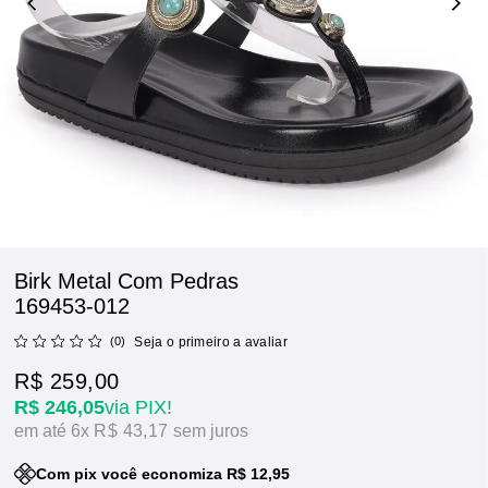
Birk Metal Com Pedras
169453-012
(0)
Seja o primeiro a avaliar
R$ 259,00
R$ 246,05
via PIX!
6x
R$ 43,17
sem juros
Com pix você economiza R$ 12,95