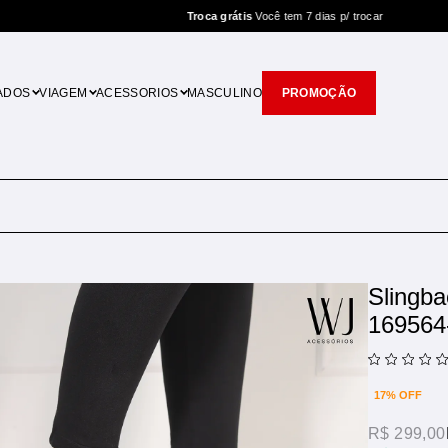
Troca grátis
Você tem 7 dias p/ trocar
ADOS
VIAGEM
ACESSORIOS
MASCULINO
PROMOÇÃO
Slingb
169564
17% OFF
R$ 299,00