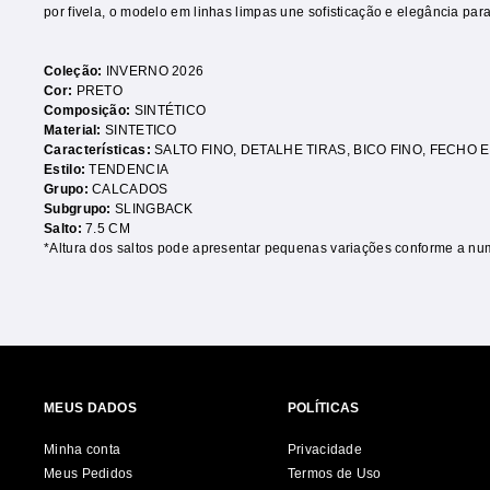
por fivela, o modelo em linhas limpas une sofisticação e elegância par
Coleção:
INVERNO 2026
Cor:
PRETO
Composição:
SINTÉTICO
Material:
SINTETICO
Características:
SALTO FINO
,
DETALHE TIRAS
,
BICO FINO
,
FECHO E
Estilo:
TENDENCIA
Grupo:
CALCADOS
Subgrupo:
SLINGBACK
Salto:
7.5 CM
*Altura dos saltos pode apresentar pequenas variações conforme a nu
MEUS DADOS
POLÍTICAS
Minha conta
Privacidade
Meus Pedidos
Termos de Uso