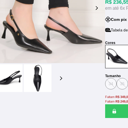
R$ 236,5
6x
Com pix
Tabela d
Tamanho
34
35
Faltam
R$ 349,
Faltam
R$ 249,