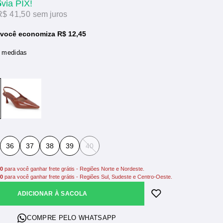
5
via PIX!
R$ 41,50
sem juros
 você economiza R$ 12,45
e medidas
36
37
38
39
40
00
para você ganhar frete grátis - Regiões Norte e Nordeste.
00
para você ganhar frete grátis - Regiões Sul, Sudeste e Centro-Oeste.
ADICIONAR À SACOLA