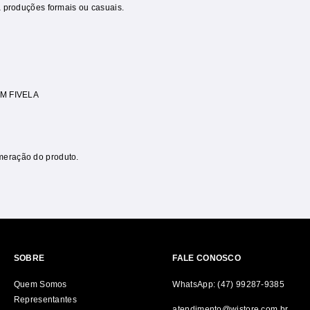
a produções formais ou casuais.
M FIVELA
meração do produto.
SOBRE
FALE CONOSCO
Quem Somos
WhatsApp: (47) 99287-9385
Representantes
atendimento@wjstore.com.br