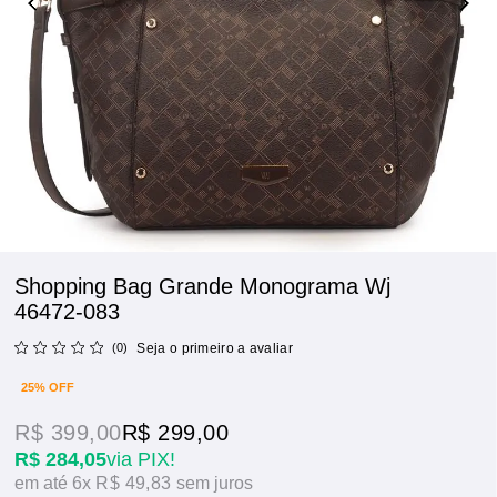
Shopping Bag Grande Monograma Wj
46472-083
(0)
Seja o primeiro a avaliar
25% OFF
R$ 399,00
R$ 299,00
R$ 284,05
via PIX!
6x
R$ 49,83
sem juros