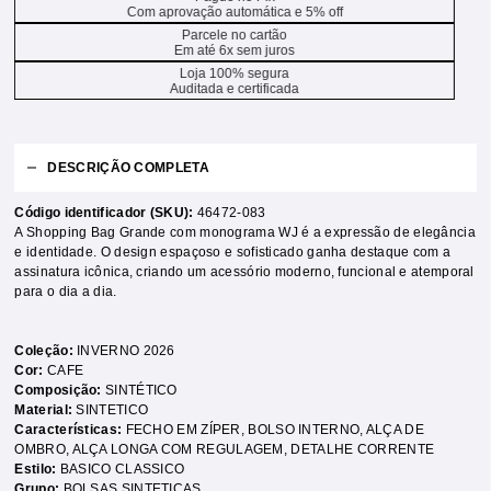
Com aprovação automática e 5% off
Parcele no cartão
Em até 6x sem juros
Loja 100% segura
Auditada e certificada
DESCRIÇÃO COMPLETA
Código identificador (SKU):
46472-083
A Shopping Bag Grande com monograma WJ é a expressão de elegância
e identidade. O design espaçoso e sofisticado ganha destaque com a
assinatura icônica, criando um acessório moderno, funcional e atemporal
para o dia a dia.
Coleção:
INVERNO 2026
Cor:
CAFE
Composição:
SINTÉTICO
Material:
SINTETICO
Características:
FECHO EM ZÍPER
,
BOLSO INTERNO
,
ALÇA DE
OMBRO
,
ALÇA LONGA COM REGULAGEM
,
DETALHE CORRENTE
Estilo:
BASICO CLASSICO
Grupo:
BOLSAS SINTETICAS