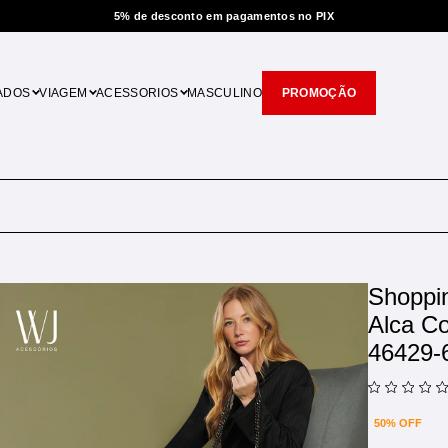
5% de desconto em pagamentos no PIX
ADOS
VIAGEM
ACESSORIOS
MASCULINO
PROMOÇÃO
Shoppi
Alca Co
46429-
50% OFF