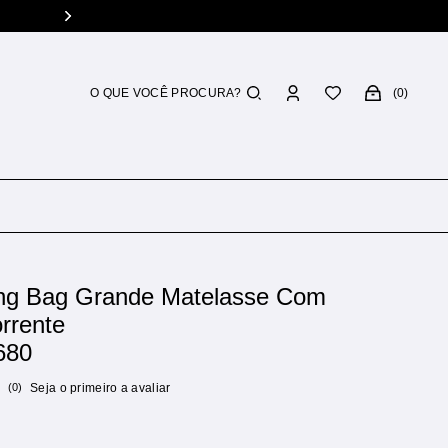
Troca grátis
Você tem 7 dias p/ 
0
ng Bag Grande Matelasse Com
rrente
680
(0)
Seja o primeiro a avaliar