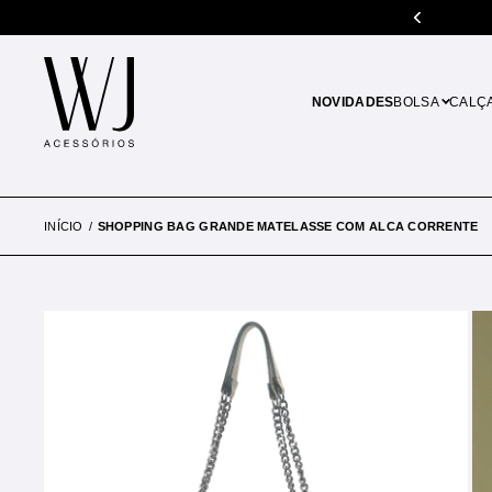
 de R$500.00
Parcele em até 10x sem juros
NOVIDADES
BOLSA
CALÇ
INÍCIO
SHOPPING BAG GRANDE MATELASSE COM ALCA CORRENTE