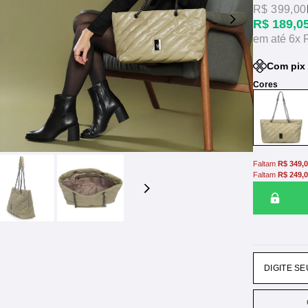
R$ 399,00
R$ 189,0
6x
Com pix 
Faltam
R$ 349,
Faltam
R$ 249,