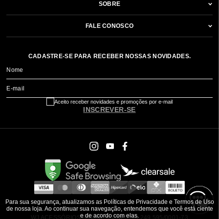
SOBRE
FALE CONOSCO
CADASTRE-SE PARA RECEBER NOSSAS NOVIDADES.
Nome
E-mail
Aceito receber novidades e promoções por e-mail
INSCREVER-SE
Para sua segurança, atualizamos as Políticas de Privacidade e Termos de Uso
de nossa loja. Ao continuar sua navegação, entendemos que você está ciente
e de acordo com elas.
WJ ACESSÓRIOS BRASIL ® CNPJ: 79.249.595/0001-73