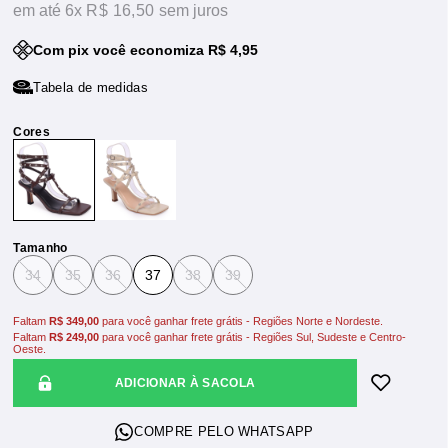
6x
R$ 16,50
sem juros
Com pix você economiza R$ 4,95
Tabela de medidas
Tamanho
34
35
36
37
38
39
Faltam
R$ 349,00
para você ganhar frete grátis - Regiões Norte e Nordeste.
Faltam
R$ 249,00
para você ganhar frete grátis - Regiões Sul, Sudeste e Centro-
Oeste.
ADICIONAR À SACOLA