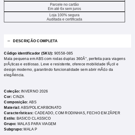
Parcele no cartão
Em até 6x sem juros
Loja 100% segura
Auditada e certificada
DESCRIÇÃO COMPLETA
Código identificador (SKU):
90558-085
Mala pequena em ABS com rodas duplas 360Â°, perfeita para viagens
prÃ¡ticas e estilosas. Leve e resistente, oferece mobilidade fÃ¡cil e
design moderno, garantindo funcionalidade sem abrir mÃ£o da
elegÃ¢ncia.
Coleção:
INVERNO 2026
Cor:
CINZA
Composição:
ABS
Material:
ABS/POLICARBONATO
Características:
CADEADO
,
COM RODINHAS
,
FECHO EM ZÃPER
Estilo:
BASICO CLASSICO
Grupo:
MALAS PARA VIAGEM
Subgrupo:
MALA P