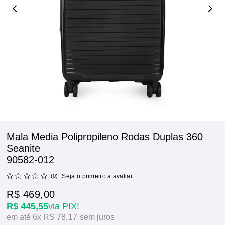
Mala Media Polipropileno Rodas Duplas 360
Seanite
90582-012
(0)
Seja o primeiro a avaliar
R$ 469,00
R$ 445,55
via PIX!
6x
R$ 78,17
sem juros